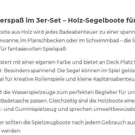
rspaß im 3er-Set – Holz-Segelboote fü
oote aus Holz wird jedes Badeabenteuer zu einer span
ewanne, im Planschbecken oder im Schwimmbad – die li
ür fantasievollen Spielspaß.
stert mit einer eigenen Farbe und bietet an Deck Platz 
. Besonders spannend: Die Segel können im Spiel gelö
l für kreative Rollenspiele und kleine Kapitänsabenteu
 die Wasserspielzeuge zum perfekten Begleiter für un
e Badetasche passen. Gleichzeitig sind die Holzboote ein
k- und Gummispielzeug und sprechen umweltbewusste 
uer sollten die Spielzeugboote nach jedem Gebrauch 
 werden.