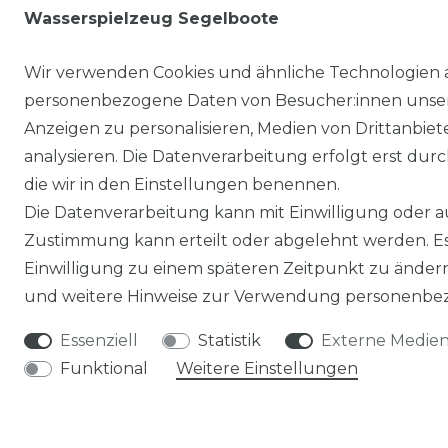
Wasserspielzeug Segelboote
19,95 € *
Wir verwenden Cookies und ähnliche Technologien 
*
inkl. ges. MwSt.
zzgl.
Versandkosten
personenbezogene Daten von Besucher:innen unserer
Anzeigen zu personalisieren, Medien von Drittanbie
analysieren. Die Datenverarbeitung erfolgt erst durch
die wir in den Einstellungen benennen.
Die Datenverarbeitung kann mit Einwilligung oder au
Zustimmung kann erteilt oder abgelehnt werden. Es 
Einwilligung zu einem späteren Zeitpunkt zu änder
und weitere Hinweise zur Verwendung personenbez
RECHTLICHES
Essenziell
Statistik
Externe Medie
AGB
Funktional
Weitere Einstellungen
WIDERRUFSRECHT