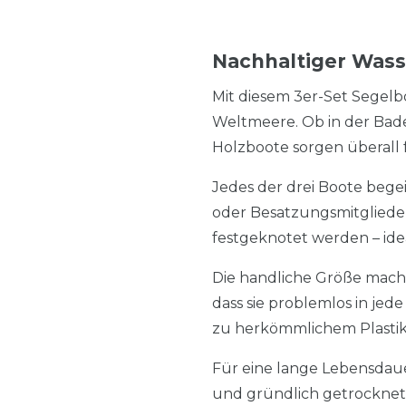
Nachhaltiger Wasse
Mit diesem 3er-Set Segelb
Weltmeere. Ob in der Bad
Holzboote sorgen überall f
Jedes der drei Boote begei
oder Besatzungsmitglieder
festgeknotet werden – idea
Die handliche Größe macht
dass sie problemlos in jed
zu herkömmlichem Plasti
Für eine lange Lebensda
und gründlich getrocknet