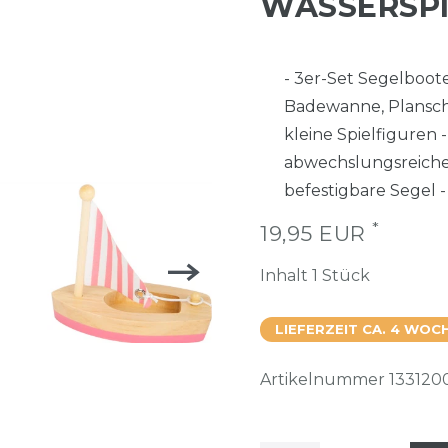
WASSERSPI
- 3er-Set Segelboot
Badewanne, Plansch
kleine Spielfiguren 
abwechslungsreiche
befestigbare Segel - 
*
19,95 EUR
Inhalt
1
Stück
LIEFERZEIT CA. 4 WOC
Artikelnummer
133120