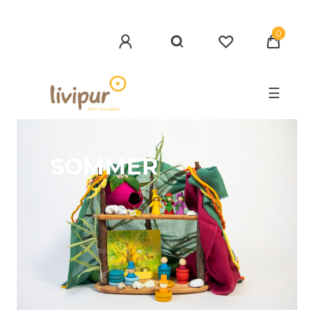
0
☰
SOMMER