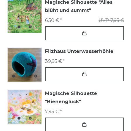
Magische Silhouette "Alles
blüht und summt"
6,50 € *
UVP 7,95 €
Filzhaus Unterwasserhöhle
39,95 € *
Magische Silhouette
"Bienenglück"
7,95 € *