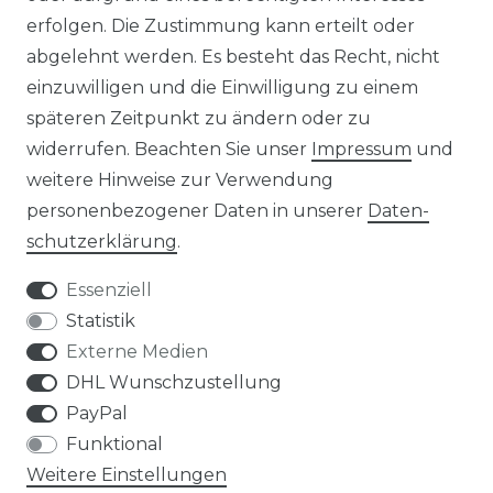
erfolgen. Die Zustimmung kann erteilt oder
ÜBER UNS
abgelehnt werden. Es besteht das Recht, nicht
einzuwilligen und die Einwilligung zu einem
PHILOSOPHIE
späteren Zeitpunkt zu ändern oder zu
widerrufen. Beachten Sie unser
Impressum
und
LIVIPUR MÖBEL
weitere Hinweise zur Verwendung
personenbezogener Daten in unserer
Daten­
schutz­erklärung
.
Essenziell
Statistik
Bei Fragen schnelle und nette Rückmeldung
Externe Medien
sabine m., celle
DHL Wunschzustellung
Datum der Veröffentlichung: 12.06.2026
Datum der Kauferfahrung: 04.06.2026
PayPal
Funktional
Weitere Einstellungen