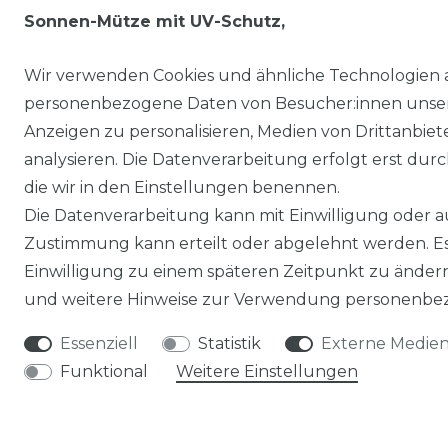
Sonnen-Mütze mit UV-Schutz,
dunkelblau/grau
Wir verwenden Cookies und ähnliche Technologien 
UVP 26,95 €
10,00 € *
personenbezogene Daten von Besucher:innen unserer
*
inkl. ges. MwSt.
zzgl.
Versandkosten
Anzeigen zu personalisieren, Medien von Drittanbie
analysieren. Die Datenverarbeitung erfolgt erst durch
die wir in den Einstellungen benennen.
Die Datenverarbeitung kann mit Einwilligung oder au
Zustimmung kann erteilt oder abgelehnt werden. Es 
Einwilligung zu einem späteren Zeitpunkt zu änder
und weitere Hinweise zur Verwendung personenbez
RECHTLICHES
Essenziell
Statistik
Externe Medie
Funktional
Weitere Einstellungen
AGB
WIDERRUFSRECHT