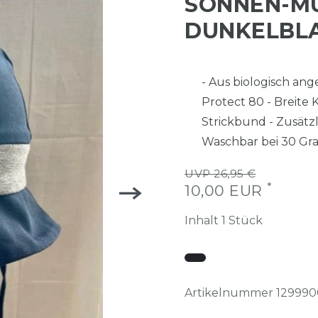
SONNEN-MÜ
DUNKELBL
- Aus biologisch an
Protect 80 - Breite
Strickbund - Zusätz
Waschbar bei 30 Gr
UVP 26,95 €
*
10,00 EUR
Inhalt
1
Stück
Artikelnummer
129990