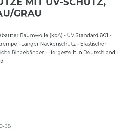
TZE MIT UV-SCHUTZ,
AU/GRAU
gebauter Baumwolle (kbA) - UV Standard 801 -
 Krempe - Langer Nackenschutz - Elastischer
liche Bindebänder - Hergestellt in Deutschland -
ad
0-38