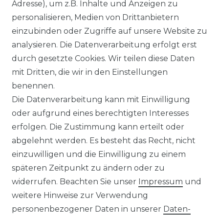
Adresse), um z.B. Inhalte und Anzeigen zu
WIDERRUFSFORMULAR
personalisieren, Medien von Drittanbietern
einzubinden oder Zugriffe auf unsere Website zu
DATENSCHUTZERKLÄRUNG
analysieren. Die Datenverarbeitung erfolgt erst
durch gesetzte Cookies. Wir teilen diese Daten
NEWSLETTER & KATALOG
mit Dritten, die wir in den Einstellungen
benennen.
MÖBEL AUFBAUANLEITUNGEN
Die Datenverarbeitung kann mit Einwilligung
oder aufgrund eines berechtigten Interesses
UNTERNEHMEN
erfolgen. Die Zustimmung kann erteilt oder
ÜBER UNS
abgelehnt werden. Es besteht das Recht, nicht
einzuwilligen und die Einwilligung zu einem
PHILOSOPHIE
späteren Zeitpunkt zu ändern oder zu
widerrufen. Beachten Sie unser
Impressum
und
LIVIPUR MÖBEL
weitere Hinweise zur Verwendung
personenbezogener Daten in unserer
Daten­