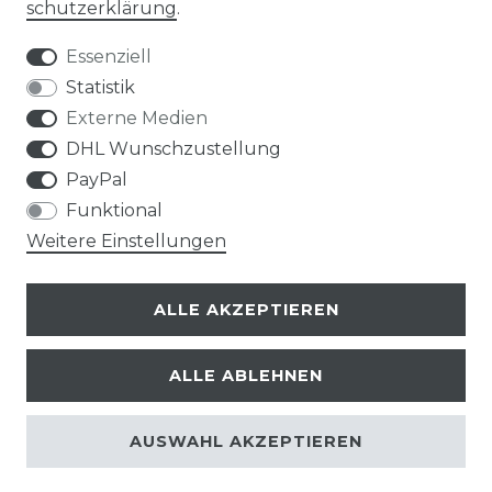
schutz­erklärung
.
Essenziell
Statistik
Bei Fragen schnelle und nette Rückmeldung
Externe Medien
sabine m., celle
DHL Wunschzustellung
Datum der Veröffentlichung: 12.06.2026
Datum der Kauferfahrung: 04.06.2026
PayPal
Funktional
Weitere Einstellungen
ALLE AKZEPTIEREN
224 Bewertungen
ALLE ABLEHNEN
AUSWAHL AKZEPTIEREN
© Copyright 2026 | Alle Rechte vorbehalten.