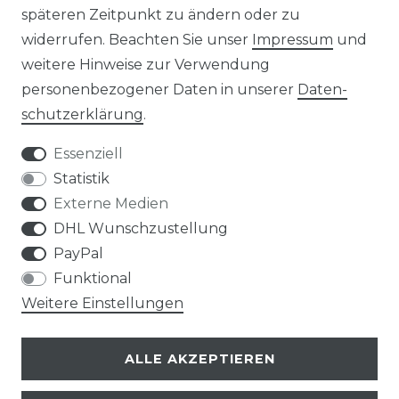
PHILOSOPHIE
späteren Zeitpunkt zu ändern oder zu
widerrufen. Beachten Sie unser
Impressum
und
LIVIPUR MÖBEL
weitere Hinweise zur Verwendung
personenbezogener Daten in unserer
Daten­
schutz­erklärung
.
Essenziell
Statistik
Bei Fragen schnelle und nette Rückmeldung
Externe Medien
sabine m., celle
DHL Wunschzustellung
Datum der Veröffentlichung: 12.06.2026
Datum der Kauferfahrung: 04.06.2026
PayPal
Funktional
Weitere Einstellungen
ALLE AKZEPTIEREN
224 Bewertungen