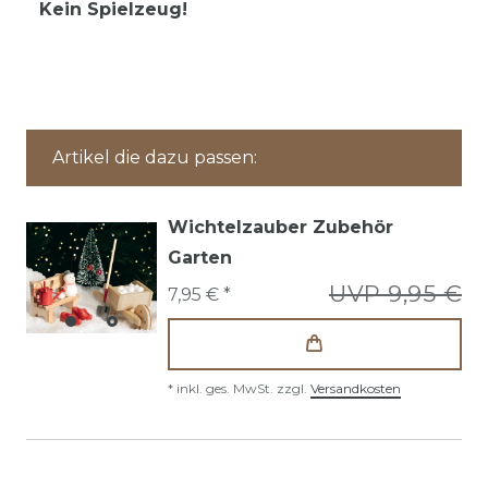
Kein Spielzeug!
Artikel die dazu passen:
Wichtelzauber Zubehör
Garten
UVP 9,95 €
7,95 € *
*
inkl. ges. MwSt.
zzgl.
Versandkosten