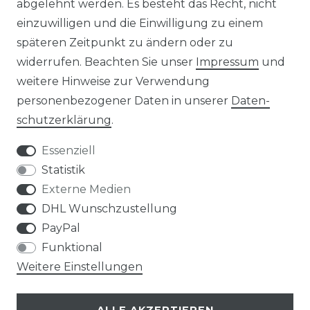
ÜBER UNS
abgelehnt werden. Es besteht das Recht, nicht
einzuwilligen und die Einwilligung zu einem
PHILOSOPHIE
späteren Zeitpunkt zu ändern oder zu
widerrufen. Beachten Sie unser
Impressum
und
LIVIPUR MÖBEL
weitere Hinweise zur Verwendung
personenbezogener Daten in unserer
Daten­
schutz­erklärung
.
Essenziell
Statistik
Einwandfrei!
Externe Medien
J. U., Sprckhvl
DHL Wunschzustellung
Datum der Veröffentlichung: 23.04.2026
Datum der Kauferfahrung: 16.04.2026
PayPal
Funktional
Weitere Einstellungen
ALLE AKZEPTIEREN
224 Bewertungen