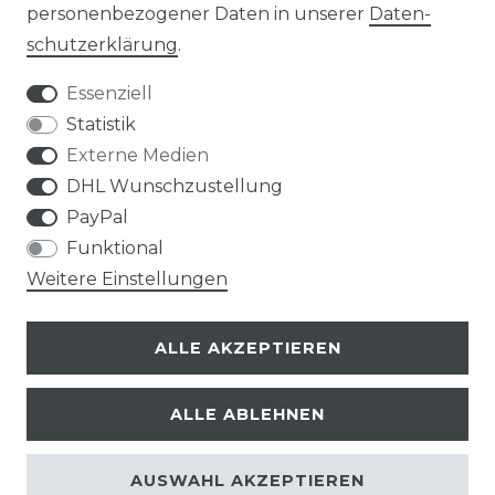
MÖBEL AUFBAUANLEITUNGEN
personenbezogener Daten in unserer
Daten­
schutz­erklärung
.
UNTERNEHMEN
Essenziell
ÜBER UNS
Statistik
Externe Medien
PHILOSOPHIE
DHL Wunschzustellung
PayPal
LIVIPUR MÖBEL
Funktional
Weitere Einstellungen
ALLE AKZEPTIEREN
Bei Fragen schnelle und nette Rückmeldung
sabine m., celle
ALLE ABLEHNEN
Datum der Veröffentlichung: 12.06.2026
Datum der Kauferfahrung: 04.06.2026
AUSWAHL AKZEPTIEREN