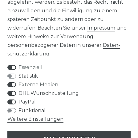
ÜBER UNS
abgelehnt werden. Es besteht das Recht, nicht
einzuwilligen und die Einwilligung zu einem
PHILOSOPHIE
späteren Zeitpunkt zu ändern oder zu
widerrufen. Beachten Sie unser
Impressum
und
LIVIPUR MÖBEL
weitere Hinweise zur Verwendung
personenbezogener Daten in unserer
Daten­
schutz­erklärung
.
Essenziell
Statistik
Bei Fragen schnelle und nette Rückmeldung
Externe Medien
sabine m., celle
DHL Wunschzustellung
Datum der Veröffentlichung: 12.06.2026
Datum der Kauferfahrung: 04.06.2026
PayPal
Funktional
Weitere Einstellungen