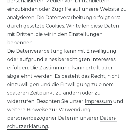
personalisieren, Medien von Drittanbietern
einzubinden oder Zugriffe auf unsere Website zu
DATENSCHUTZERKLÄRUNG
analysieren. Die Datenverarbeitung erfolgt erst
durch gesetzte Cookies. Wir teilen diese Daten
NEWSLETTER & KATALOG
mit Dritten, die wir in den Einstellungen
benennen.
MÖBEL AUFBAUANLEITUNGEN
Die Datenverarbeitung kann mit Einwilligung
oder aufgrund eines berechtigten Interesses
UNTERNEHMEN
erfolgen. Die Zustimmung kann erteilt oder
ÜBER UNS
abgelehnt werden. Es besteht das Recht, nicht
einzuwilligen und die Einwilligung zu einem
PHILOSOPHIE
späteren Zeitpunkt zu ändern oder zu
widerrufen. Beachten Sie unser
Impressum
und
LIVIPUR MÖBEL
weitere Hinweise zur Verwendung
personenbezogener Daten in unserer
Daten­
schutz­erklärung
.