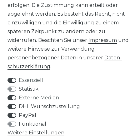
erfolgen. Die Zustimmung kann erteilt oder
ÜBER UNS
abgelehnt werden. Es besteht das Recht, nicht
einzuwilligen und die Einwilligung zu einem
PHILOSOPHIE
späteren Zeitpunkt zu ändern oder zu
widerrufen. Beachten Sie unser
Impressum
und
LIVIPUR MÖBEL
weitere Hinweise zur Verwendung
personenbezogener Daten in unserer
Daten­
schutz­erklärung
.
Essenziell
Statistik
Bei Fragen schnelle und nette Rückmeldung
Externe Medien
sabine m., celle
DHL Wunschzustellung
Datum der Veröffentlichung: 12.06.2026
Datum der Kauferfahrung: 04.06.2026
PayPal
Funktional
Weitere Einstellungen