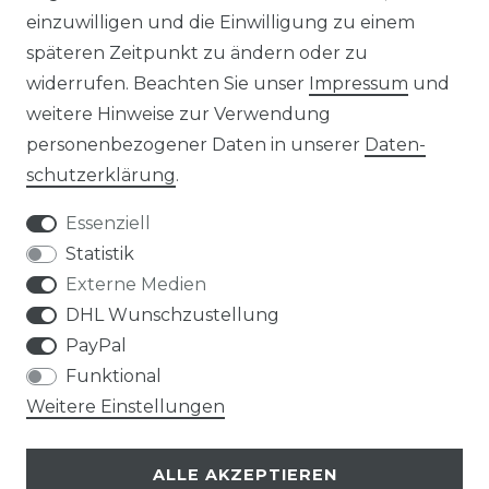
einzuwilligen und die Einwilligung zu einem
PHILOSOPHIE
späteren Zeitpunkt zu ändern oder zu
widerrufen. Beachten Sie unser
Impressum
und
LIVIPUR MÖBEL
weitere Hinweise zur Verwendung
personenbezogener Daten in unserer
Daten­
schutz­erklärung
.
Essenziell
Statistik
Bei Fragen schnelle und nette Rückmeldung
Externe Medien
sabine m., celle
DHL Wunschzustellung
Datum der Veröffentlichung: 12.06.2026
Datum der Kauferfahrung: 04.06.2026
PayPal
Funktional
Weitere Einstellungen
ALLE AKZEPTIEREN
224 Bewertungen