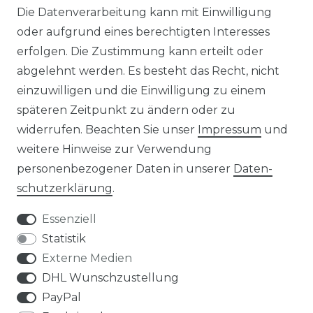
Die Datenverarbeitung kann mit Einwilligung
oder aufgrund eines berechtigten Interesses
UNTERNEHMEN
erfolgen. Die Zustimmung kann erteilt oder
ÜBER UNS
abgelehnt werden. Es besteht das Recht, nicht
einzuwilligen und die Einwilligung zu einem
PHILOSOPHIE
späteren Zeitpunkt zu ändern oder zu
widerrufen. Beachten Sie unser
Impressum
und
LIVIPUR MÖBEL
weitere Hinweise zur Verwendung
personenbezogener Daten in unserer
Daten­
schutz­erklärung
.
Essenziell
Statistik
Bei Fragen schnelle und nette Rückmeldung
Externe Medien
sabine m., celle
DHL Wunschzustellung
Datum der Veröffentlichung: 12.06.2026
Datum der Kauferfahrung: 04.06.2026
PayPal