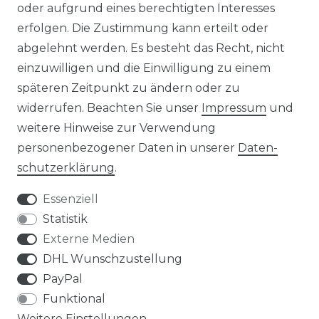
oder aufgrund eines berechtigten Interesses
erfolgen. Die Zustimmung kann erteilt oder
DATENSCHUTZERKLÄRUNG
abgelehnt werden. Es besteht das Recht, nicht
NEWSLETTER & KATALOG
einzuwilligen und die Einwilligung zu einem
späteren Zeitpunkt zu ändern oder zu
MÖBEL AUFBAUANLEITUNGEN
widerrufen. Beachten Sie unser
Impressum
und
weitere Hinweise zur Verwendung
UNTERNEHMEN
personenbezogener Daten in unserer
Daten­
schutz­erklärung
.
ÜBER UNS
Essenziell
PHILOSOPHIE
Statistik
Externe Medien
LIVIPUR MÖBEL
DHL Wunschzustellung
PayPal
Funktional
Weitere Einstellungen