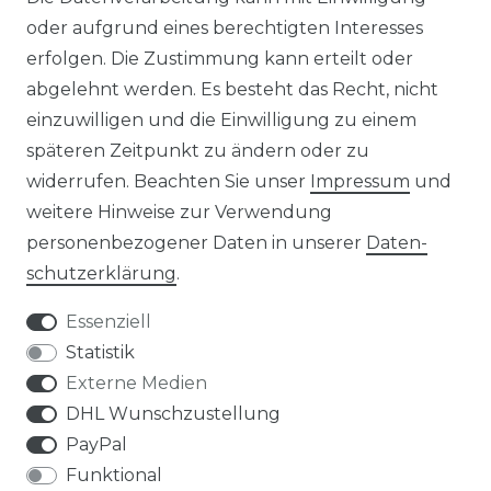
oder aufgrund eines berechtigten Interesses
UNTERNEHMEN
erfolgen. Die Zustimmung kann erteilt oder
ÜBER UNS
abgelehnt werden. Es besteht das Recht, nicht
einzuwilligen und die Einwilligung zu einem
PHILOSOPHIE
späteren Zeitpunkt zu ändern oder zu
widerrufen. Beachten Sie unser
Impressum
und
LIVIPUR MÖBEL
weitere Hinweise zur Verwendung
personenbezogener Daten in unserer
Daten­
schutz­erklärung
.
Essenziell
Statistik
Bei Fragen schnelle und nette Rückmeldung
Externe Medien
sabine m., celle
DHL Wunschzustellung
Datum der Veröffentlichung: 12.06.2026
Datum der Kauferfahrung: 04.06.2026
PayPal
Funktional