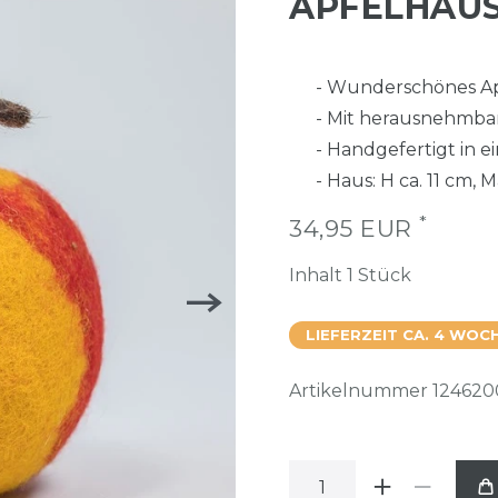
APFELHÄUS
- Wunderschönes Ap
- Mit herausnehmba
- Handgefertigt in 
- Haus: H ca. 11 cm, M
*
34,95 EUR
Inhalt
1
Stück
LIEFERZEIT CA. 4 WOC
Artikelnummer
124620