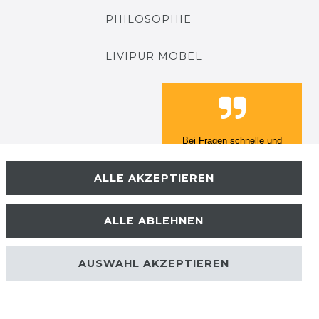
PHILOSOPHIE
LIVIPUR MÖBEL
Einwandfrei!
J. U., Sprckhvl
Datum der Veröffentlichung:
ALLE AKZEPTIEREN
23.04.2026
Datum der Kauferfahrung:
16.04.2026
ALLE ABLEHNEN
AUSWAHL AKZEPTIEREN
224 Bewertungen