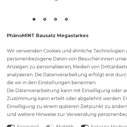
PhänoMINT Bausatz Megastarkes
Salzwasserauto
Wir verwenden Cookies und ähnliche Technologien 
14,95 € *
personenbezogene Daten von Besucher:innen unserer
*
inkl. ges. MwSt.
zzgl.
Versandkosten
Anzeigen zu personalisieren, Medien von Drittanbie
analysieren. Die Datenverarbeitung erfolgt erst durch
die wir in den Einstellungen benennen.
Die Datenverarbeitung kann mit Einwilligung oder au
Zustimmung kann erteilt oder abgelehnt werden. Es 
Einwilligung zu einem späteren Zeitpunkt zu änder
und weitere Hinweise zur Verwendung personenbez
RECHTLICHES
Essenziell
Statistik
Externe Medie