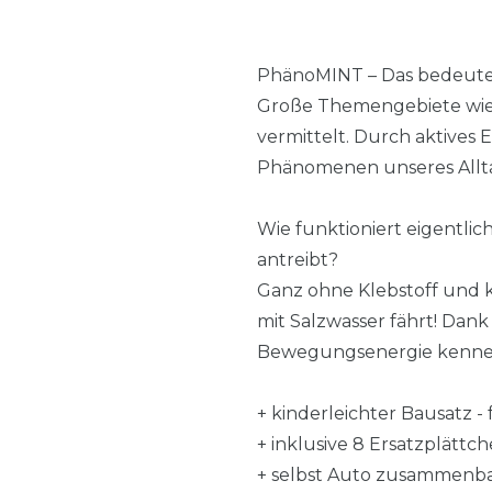
PhänoMINT – Das bedeutet
Große Themengebiete wie M
vermittelt. Durch aktives
Phänomenen unseres Alltag
Wie funktioniert eigentli
antreibt?
Ganz ohne Klebstoff und ko
mit Salzwasser fährt! Dan
Bewegungsenergie kenne
+ kinderleichter Bausatz -
+ inklusive 8 Ersatzplättc
+ selbst Auto zusammenb