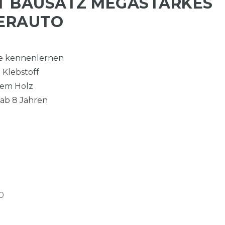
T BAUSATZ MEGASTARKES
ERAUTO
e kennenlernen
 Klebstoff
rtem Holz
 ab 8 Jahren
0