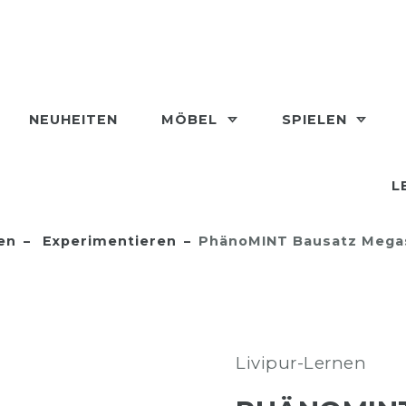
NEUHEITEN
MÖBEL
SPIELEN
L
en
Experimentieren
PhänoMINT Bausatz Megas
Livipur-Lernen