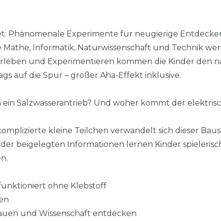
: Phänomenale Experimente für neugierige Entdecker*
athe, Informatik, Naturwissenschaft und Technik werde
 Erleben und Experimentieren kommen die Kinder den n
s auf die Spur – großer Aha-Effekt inklusive.
ch ein Salzwasserantrieb? Und woher kommt der elektris
mplizierte kleine Teilchen verwandelt sich dieser Bausa
k der beigelegten Informationen lernen Kinder spieleri
n.
 funktioniert ohne Klebstoff
hen
auen und Wissenschaft entdecken