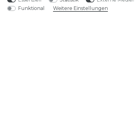
Funktional
Weitere Einstellungen
AGB
WIDERRUFSRECHT
IMPRESSUM
DATENSCHUTZERKLÄRUNG
Kontakt
VERTRAG WIDERRUFEN