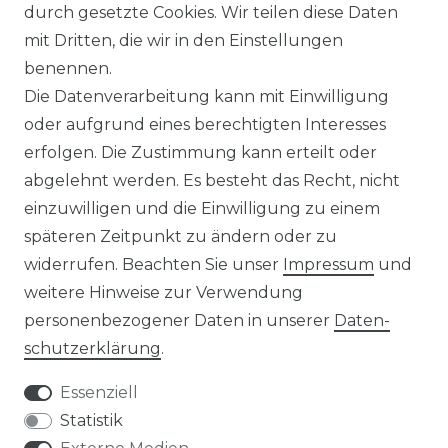
durch gesetzte Cookies. Wir teilen diese Daten
NEWSLETTER & KATALOG
mit Dritten, die wir in den Einstellungen
benennen.
MÖBEL AUFBAUANLEITUNGEN
Die Datenverarbeitung kann mit Einwilligung
oder aufgrund eines berechtigten Interesses
UNTERNEHMEN
erfolgen. Die Zustimmung kann erteilt oder
ÜBER UNS
abgelehnt werden. Es besteht das Recht, nicht
einzuwilligen und die Einwilligung zu einem
PHILOSOPHIE
späteren Zeitpunkt zu ändern oder zu
widerrufen. Beachten Sie unser
Impressum
und
LIVIPUR MÖBEL
weitere Hinweise zur Verwendung
personenbezogener Daten in unserer
Daten­
schutz­erklärung
.
Essenziell
Statistik
Bei Fragen schnelle und nette Rückmeldung
sabine m., celle