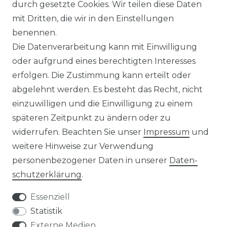
durch gesetzte Cookies. Wir teilen diese Daten
mit Dritten, die wir in den Einstellungen
KONTAKT
benennen.
Die Datenverarbeitung kann mit Einwilligung
WIDERRUFSFORMULAR
oder aufgrund eines berechtigten Interesses
erfolgen. Die Zustimmung kann erteilt oder
DATENSCHUTZERKLÄRUNG
abgelehnt werden. Es besteht das Recht, nicht
NEWSLETTER & KATALOG
einzuwilligen und die Einwilligung zu einem
späteren Zeitpunkt zu ändern oder zu
MÖBEL AUFBAUANLEITUNGEN
widerrufen. Beachten Sie unser
Impressum
und
weitere Hinweise zur Verwendung
UNTERNEHMEN
personenbezogener Daten in unserer
Daten­
schutz­erklärung
.
ÜBER UNS
Essenziell
PHILOSOPHIE
Statistik
Externe Medien