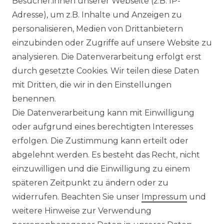
Besucher:innen unserer Webseite (z.B. IP-
Adresse), um z.B. Inhalte und Anzeigen zu
WIDERRUFSFORMULAR
personalisieren, Medien von Drittanbietern
einzubinden oder Zugriffe auf unsere Website zu
DATENSCHUTZERKLÄRUNG
analysieren. Die Datenverarbeitung erfolgt erst
durch gesetzte Cookies. Wir teilen diese Daten
NEWSLETTER & KATALOG
mit Dritten, die wir in den Einstellungen
benennen.
MÖBEL AUFBAUANLEITUNGEN
Die Datenverarbeitung kann mit Einwilligung
oder aufgrund eines berechtigten Interesses
UNTERNEHMEN
erfolgen. Die Zustimmung kann erteilt oder
ÜBER UNS
abgelehnt werden. Es besteht das Recht, nicht
einzuwilligen und die Einwilligung zu einem
PHILOSOPHIE
späteren Zeitpunkt zu ändern oder zu
widerrufen. Beachten Sie unser
Impressum
und
LIVIPUR MÖBEL
weitere Hinweise zur Verwendung