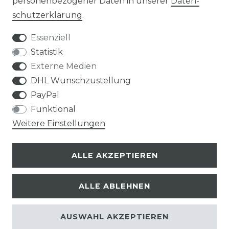
personenbezogener Daten in unserer
Daten­
schutz­erklärung
.
Essenziell
Statistik
Bei Fragen schnelle und nette Rückmeldung
Externe Medien
sabine m., celle
DHL Wunschzustellung
Datum der Veröffentlichung: 12.06.2026
Datum der Kauferfahrung: 04.06.2026
PayPal
Funktional
Weitere Einstellungen
ALLE AKZEPTIEREN
224 Bewertungen
ALLE ABLEHNEN
AUSWAHL AKZEPTIEREN