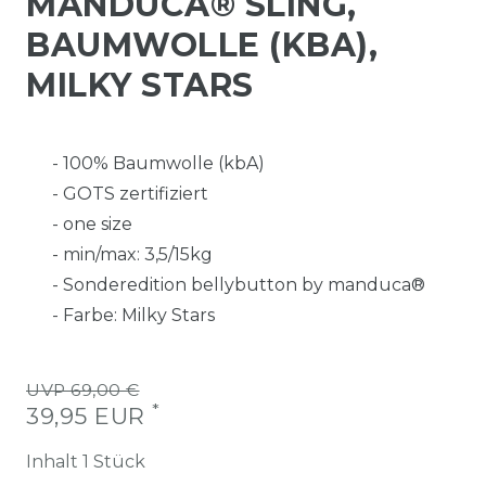
MANDUCA® SLING,
BAUMWOLLE (KBA),
MILKY STARS
- 100% Baumwolle (kbA)
- GOTS zertifiziert
- one size
- min/max: 3,5/15kg
- Sonderedition bellybutton by manduca®
- Farbe: Milky Stars
UVP 69,00 €
*
39,95 EUR
Inhalt
1
Stück