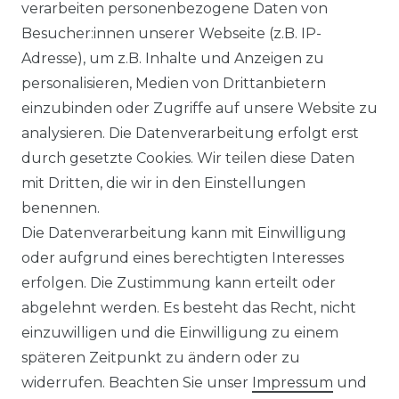
verarbeiten personenbezogene Daten von
KONTAKT
Besucher:innen unserer Webseite (z.B. IP-
Adresse), um z.B. Inhalte und Anzeigen zu
WIDERRUFSFORMULAR
personalisieren, Medien von Drittanbietern
einzubinden oder Zugriffe auf unsere Website zu
DATENSCHUTZERKLÄRUNG
analysieren. Die Datenverarbeitung erfolgt erst
durch gesetzte Cookies. Wir teilen diese Daten
NEWSLETTER & KATALOG
mit Dritten, die wir in den Einstellungen
benennen.
MÖBEL AUFBAUANLEITUNGEN
Die Datenverarbeitung kann mit Einwilligung
oder aufgrund eines berechtigten Interesses
UNTERNEHMEN
erfolgen. Die Zustimmung kann erteilt oder
ÜBER UNS
abgelehnt werden. Es besteht das Recht, nicht
einzuwilligen und die Einwilligung zu einem
PHILOSOPHIE
späteren Zeitpunkt zu ändern oder zu
widerrufen. Beachten Sie unser
Impressum
und